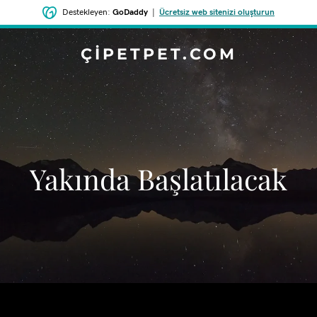
Destekleyen:
GoDaddy
|
Ücretsiz web sitenizi oluşturun
ÇIPETPET.COM
‌Yakında Başlatılacak